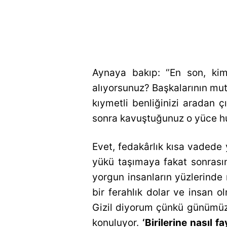
Aynaya bakıp: ‘’En son, ki
alıyorsunuz? Başkalarının mut
kıymetli benliğinizi aradan çı
sonra kavuştuğunuz o yüce hu
Evet, fedakârlık kısa vadede
yükü taşımaya fakat sonrasın
yorgun insanların yüzlerinde m
bir ferahlık dolar ve insan 
Gizil diyorum çünkü günümüzde
konuluyor.
‘Birilerine nasıl 