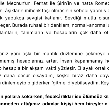
İle Mecnun’un, Ferhat ile Şirin’in ve hatta Rome
, âşıkların mihenk taşı olmasının sebebi yapmış ol
ık yaptıkça sevgisi katlanır. Sevdiği mutlu olsu
çer. Burada ruhsal bir denklem, normal-anormal 
lamların, tanımların ve hesapların çok daha öt
nız yani aşkı bir mantık düzlemine çekmeye ça
anmamış hesaplarınız artar. İnsan kapanmamış 
 hesapla bir akşam vakti yüzleşir. El ayak ortalık
iraz daha cesur olsaydım, keşke biraz daha da
dinlemeyip o giderken ‘gitme’ diyebilseydim. Ke
 yollara sokarken, fedakârlıklar ise ölümsüz kıla
meden attığımız adımlar kişiyi hem bireyleri