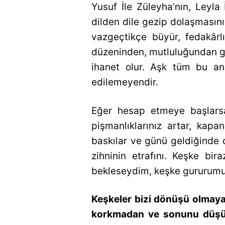
Yusuf İle Züleyha’nın, Leyla 
dilden dile gezip dolaşmasının
vazgeçtikçe büyür, fedakârl
düzeninden, mutluluğundan ge
ihanet olur. Aşk tüm bu an
edilemeyendir.
Eğer hesap etmeye başlarsa
pişmanlıklarınız artar, kap
baskılar ve günü geldiğinde o
zihninin etrafını. Keşke b
bekleseydim, keşke gururumu 
Keşkeler bizi dönüşü olmayan
korkmadan ve sonunu düşün