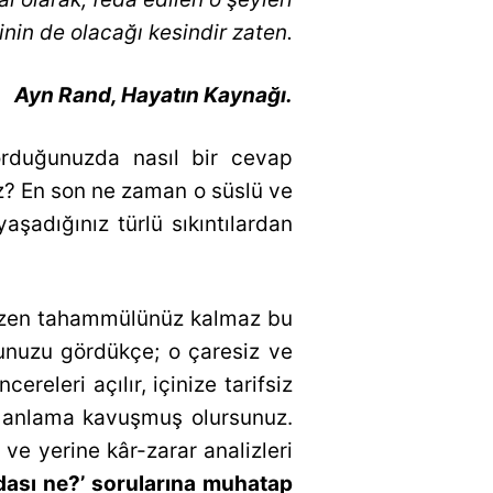
inin de olacağı kesindir zaten.
Ayn Rand, Hayatın Kaynağı.
orduğunuzda nasıl bir cevap
iz? En son ne zaman o süslü ve
yaşadığınız türlü sıkıntılardan
 Bazen tahammülünüz kalmaz bu
ğunuzu gördükçe; o çaresiz ve
releri açılır, içinize tarifsiz
il anlama kavuşmuş olursunuz.
ve yerine kâr-zarar analizleri
aydası ne?’ sorularına muhatap