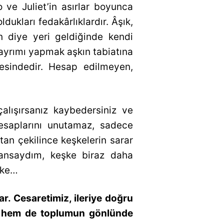
o ve Juliet’in asırlar boyunca
dukları fedakârlıklardır. Âşık,
n diye yeri geldiğinde kendi
ayrımı yapmak aşkın tabiatına
esindedir. Hesap edilmeyen,
lışırsanız kaybedersiniz ve
hesaplarını unutamaz, sadece
tan çekilince keşkelerin sarar
yansaydım, keşke biraz daha
şke…
r. Cesaretimiz, ileriye doğru
n hem de toplumun gönlünde