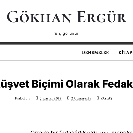
Gökhan
Gökhan Ergür
Ergür
ruh, görünür.
DENEMELER
KITAP
Rüşvet Biçimi Olarak Fedak
Psikoloji
5 Kasım 2019
2 Comments
PAYLAŞ
Ortada bir fedakârlık oldu mu, mantıksa