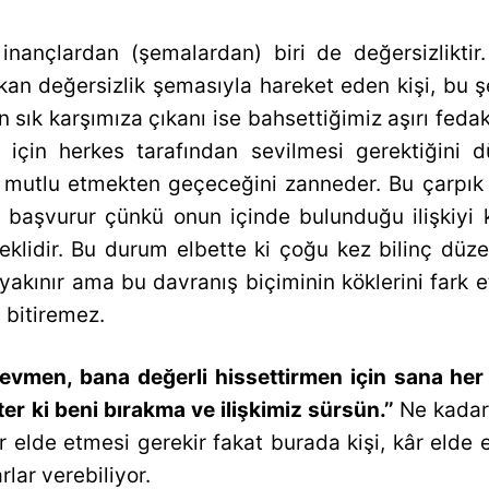
inançlardan (şemalardan) biri de değersizliktir.
kan değersizlik şemasıyla hareket eden kişi, bu 
 sık karşımıza çıkanı ise bahsettiğimiz aşırı fedakâ
k için herkes tarafından sevilmesi gerektiğini 
ı mutlu etmekten geçeceğini zanneder. Bu çarpık 
ara başvurur çünkü onun içinde bulunduğu ilişkiyi
reklidir. Bu durum elbette ki çoğu kez bilinç dü
 yakınır ama bu davranış biçiminin köklerini fark
i bitiremez.
sevmen, bana değerli hissettirmen için sana her t
er ki beni bırakma ve ilişkimiz sürsün.’’
Ne kadar 
âr elde etmesi gerekir fakat burada kişi, kâr elde 
lar verebiliyor.