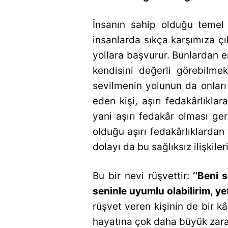
İnsanın sahip olduğu temel 
insanlarda sıkça karşımıza çı
yollara başvurur. Bunlardan en
kendisini değerli görebilme
sevilmenin yolunun da onlar
eden kişi, aşırı fedakârlıkl
yani aşırı fedakâr olması ge
olduğu aşırı fedakârlıklardan
dolayı da bu sağlıksız ilişkiler
Bu bir nevi rüşvettir:
‘’Beni 
seninle uyumlu olabilirim, yet
rüşvet veren kişinin de bir k
hayatına çok daha büyük zarar