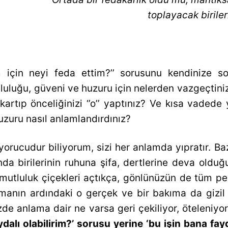
toplayacak biriler
m için neyi feda ettim?’’ sorusunu kendinize s
luluğu, güveni ve huzuru için nelerden vazgeçtin
kartıp önceliğinizi ‘’o’’ yaptınız? Ve kısa vadede 
zuru nasıl anlamlandırdınız?
 yorucudur biliyorum, sizi her anlamda yıpratır.
da birilerinin ruhuna şifa, dertlerine deva oldu
utluluk çiçekleri açtıkça, gönlünüzün de tüm pence
olmanın ardındaki o gerçek ve bir bakıma da giz
 anlama dair ne varsa geri çekiliyor, öteleniyor 
faydalı olabilirim?’ sorusu yerine ‘bu işin bana f