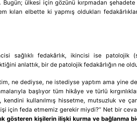
.
Bugün; ülkesi için gözünü kırpmadan şehadete 
rem kılan elbette ki yapmış oldukları fedakârlıkl
cisi sağlıklı fedakârlık, ikincisi ise patolojik (
ktiğini anlattık, bir de patolojik fedakârlığın ne o
ettim, ne dediyse, ne istediyse yaptım ama yine
nmalarıyla başlıyor tüm hikâye ve türlü kırgınlı
 kendini kullanılmış hissetme, mutsuzluk ve çare
işi için feda etmemiz gerekir miydi?’’ Net bir ceva
lık gösteren kişilerin ilişki kurma ve bağlanma bi