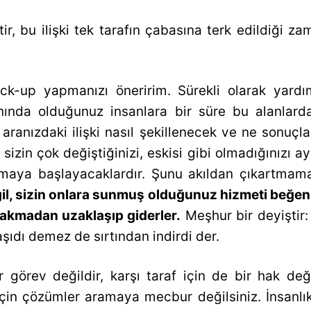
çtir, bu ilişki tek tarafın çabasına terk edildiği 
ck-up yapmanızı öneririm. Sürekli olarak yardım 
anında olduğunuz insanlara bir süre bu alanlarda
 aranızdaki ilişki nasıl şekillenecek ve ne sonuçl
 sizin çok değiştiğinizi, eskisi gibi olmadığınızı ay
maya başlayacaklardır. Şunu akıldan çıkartmam
ğil, sizin onlara sunmuş olduğunuz hizmeti beğen
 bakmadan uzaklaşıp giderler.
Meşhur bir deyiştir: B
 taşıdı demez de sırtından indirdi der.
ir görev değildir, karşı taraf için de bir hak değil
 için çözümler aramaya mecbur değilsiniz. İnsanlı