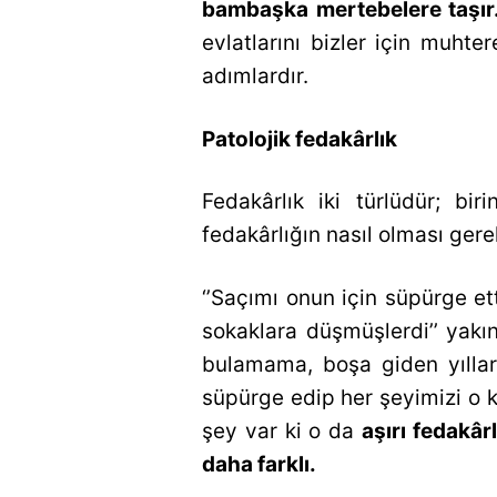
bambaşka mertebelere taşır
evlatlarını bizler için muhte
adımlardır.
Patolojik fedakârlık
Fedakârlık iki türlüdür; birin
fedakârlığın nasıl olması gere
‘’Saçımı onun için süpürge 
sokaklara düşmüşlerdi’’ yakı
bulamama, boşa giden yıllar,
süpürge edip her şeyimizi o k
şey var ki o da
aşırı fedakâr
daha farklı.