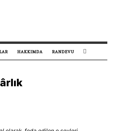
LAR
HAKKIMDA
RANDEVU
ârlık
l olarak, feda edilen o şeyleri