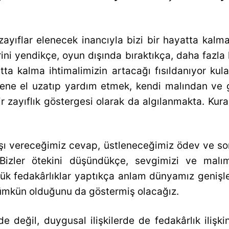
zayıflar elenecek inancıyla bizi bir hayatta kalm
rini yendikçe, oyun dışında bıraktıkça, daha fazla
tta kalma ihtimalimizin artacağı fısıldanıyor kul
şene el uzatıp yardım etmek, kendi malından ve g
 zayıflık göstergesi olarak da algılanmakta. Kur
rşı vereceğimiz cevap, üstleneceğimiz ödev ve so
 Bizler ötekini düşündükçe, sevgimizi ve malımı
yük fedakârlıklar yaptıkça anlam dünyamız genişl
ümkün olduğunu da göstermiş olacağız.
değil, duygusal ilişkilerde de fedakârlık ilişkini